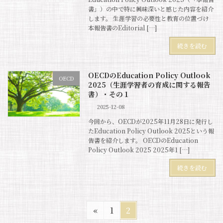
書」）の中で特に興味深いと感じた内容を紹介
します。 生涯学習の必要性と教育の位置づけ
本報告書のEditorial […]
続きを読む
OECDのEducation Policy Outlook
OECD
2025（生涯学習者の育成に関する報告
書）・その１
2025-12-08
今回から、OECDが2025年11月28日に発行し
たEducation Policy Outlook 2025という報
告書を紹介します。 OECDのEducation
Policy Outlook 2025 2025年1 […]
続きを読む
固
固
«
1
2
定
定