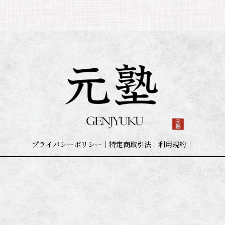
投
ペ
ペ
稿
ー
ー
ジ
ジ
の
ペ
ー
ジ
送
り
プライバシーポリシー｜
特定商取引法｜
利用規約｜
ア
ア
イ
イ
コ
コ
ン
ン
リ
リ
ン
ン
ク
ク