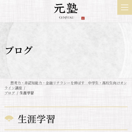
コ
ナ
ン
ビ
テ
ゲ
ン
ー
ツ
シ
へ
ョ
ス
ン
ブログ
キ
に
ッ
移
プ
動
思考力・非認知能力・金融リテラシーを伸ばす 中学生・高校生向けオン
ライン講座
ブログ
生涯学習
生涯学習